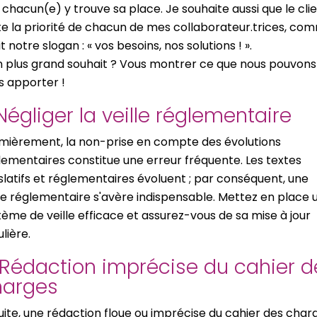
 chacun(e) y trouve sa place. Je souhaite aussi que le cli
te la priorité de chacun de mes collaborateur.trices, co
it notre slogan : « vos besoins, nos solutions ! ».
 plus grand souhait ? Vous montrer ce que nous pouvons
s apporter !
 Négliger la veille réglementaire
mièrement, la non-prise en compte des évolutions
lementaires constitue une erreur fréquente. Les textes
islatifs et réglementaires évoluent ; par conséquent, une
lle réglementaire s'avère indispensable. Mettez en place 
tème de veille efficace et assurez-vous de sa mise à jour
lière.
 Rédaction imprécise du cahier d
harges
uite, une rédaction floue ou imprécise du cahier des char