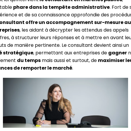
itable
phare dans la tempête administrative
. Fort de
érience et de sa connaissance approfondie des procédur
consultant offre un accompagnement sur-mesure au
reprises
, les aidant à décrypter les attendus des appels
ffres, à structurer leurs réponses et à mettre en avant le
uts de manière pertinente. Le consultant devient ainsi un
ié stratégique
, permettant aux entreprises de
gagner
n
lement
du temps
mais aussi et surtout, de
maximiser le
nces de remporter le marché
.